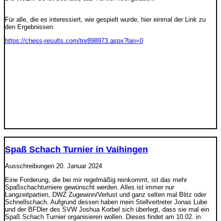
Für alle, die es interessiert, wie gespielt wurde, hier einmal der Link zu
den Ergebnissen:
https://chess-results.com/tnr898973.aspx?lan=0
Spaß Schach Turnier in Vaihingen
Ausschreibungen
20. Januar 2024
Eine Forderung, die bei mir regelmäßig reinkommt, ist das mehr
Spaßschachturniere gewünscht werden. Alles ist immer nur
Langzeitpartien, DWZ Zugewinn/Verlust und ganz selten mal Blitz oder
Schnellschach. Aufgrund dessen haben mein Stellvertreter Jonas Lube
und der BFDler des SVW Joshua Korbel sich überlegt, dass sie mal ein
Spaß Schach Turnier organisieren wollen. Dieses findet am 10.02. in