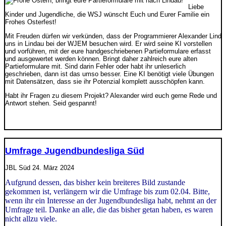
Liebe
Kinder und Jugendliche, die WSJ wünscht Euch und Eurer Familie ein
Frohes Osterfest!
Mit Freuden dürfen wir verkünden, dass der Programmierer Alexander Lind
uns in Lindau bei der WJEM besuchen wird. Er wird seine KI vorstellen
und vorführen, mit der eure handgeschriebenen Partieformulare erfasst
und ausgewertet werden können. Bringt daher zahlreich eure alten
Partieformulare mit. Sind darin Fehler oder habt ihr unleserlich
geschrieben, dann ist das umso besser. Eine KI benötigt viele Übungen
mit Datensätzen, dass sie ihr Potenzial komplett ausschöpfen kann.
Habt ihr Fragen zu diesem Projekt? Alexander wird euch gerne Rede und
Antwort stehen. Seid gespannt!
Umfrage Jugendbundesliga Süd
JBL Süd
24. März 2024
Aufgrund dessen, das bisher kein breiteres Bild zustande
gekommen ist, verlängern wir die Umfrage bis zum 02.04. Bitte,
wenn ihr ein Interesse an der Jugendbundesliga habt, nehmt an der
Umfrage teil. Danke an alle, die das bisher getan haben, es waren
nicht allzu viele.