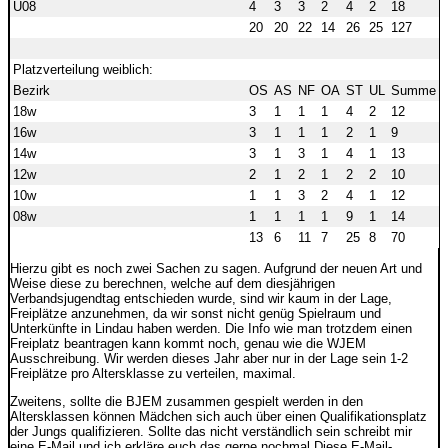
U08
4
3
3
2
4
2
18
20
20
22
14
26
25
127
Platzverteilung weiblich:
Bezirk
OS
AS
NF
OA
ST
UL
Summe
18w
3
1
1
1
4
2
12
16w
3
1
1
1
2
1
9
14w
3
1
3
1
4
1
13
12w
2
1
2
1
2
2
10
10w
1
1
3
2
4
1
12
08w
1
1
1
1
9
1
14
13
6
11
7
25
8
70
Hierzu gibt es noch zwei Sachen zu sagen. Aufgrund der neuen Art und
Weise diese zu berechnen, welche auf dem diesjährigen
Verbandsjugendtag entschieden wurde, sind wir kaum in der Lage,
Freiplätze anzunehmen, da wir sonst nicht genüg Spielraum und
Unterkünfte in Lindau haben werden. Die Info wie man trotzdem einen
Freiplatz beantragen kann kommt noch, genau wie die WJEM
Ausschreibung. Wir werden dieses Jahr aber nur in der Lage sein 1-2
Freiplätze pro Altersklasse zu verteilen, maximal.
Zweitens, sollte die BJEM zusammen gespielt werden in den
Altersklassen können Mädchen sich auch über einen Qualifikationsplatz
der Jungs qualifizieren. Sollte das nicht verständlich sein schreibt mir
eine E-Mail und ich erkläre euch das gerne nochmal
Diese E-Mail-