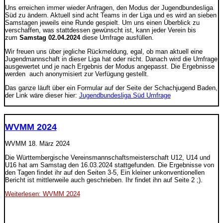
Uns erreichen immer wieder Anfragen, den Modus der Jugendbundesliga
Süd zu ändern. Aktuell sind acht Teams in der Liga und es wird an sieben
Samstagen jeweils eine Runde gespielt. Um uns einen Überblick zu
verschaffen, was stattdessen gewünscht ist, kann jeder Verein bis
zum
Samstag 02.04.2024
diese Umfrage ausfüllen.
Wir freuen uns über jegliche Rückmeldung, egal, ob man aktuell eine
Jugendmannschaft in dieser Liga hat oder nicht. Danach wird die Umfrage
ausgewertet und je nach Ergebnis der Modus angepasst. Die Ergebnisse
werden auch anonymisiert zur Verfügung gestellt.
Das ganze läuft über ein Formular auf der Seite der Schachjugend Baden,
der Link wäre dieser hier:
Jugendbundesliga Süd Umfrage
WVMM 2024
WVMM
18. März 2024
Die Württembergische Vereinsmannschaftsmeisterschaft U12, U14 und
U16 hat am Samstag den 16.03.2024 stattgefunden. Die Ergebnisse von
den Tagen findet ihr auf den Seiten 3-5, Ein kleiner unkonventionellen
Bericht ist mittlerweile auch geschrieben. Ihr findet ihn auf Seite 2 ;).
Weiterlesen: WVMM 2024