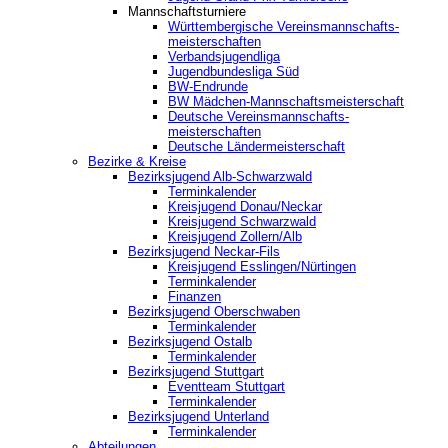
Mannschaftsturniere
Württembergische Vereinsmannschafts-
meisterschaften
Verbandsjugendliga
Jugendbundesliga Süd
BW-Endrunde
BW Mädchen-Mannschaftsmeisterschaft
Deutsche Vereinsmannschafts-
meisterschaften
Deutsche Ländermeisterschaft
Bezirke & Kreise
Bezirksjugend Alb-Schwarzwald
Terminkalender
Kreisjugend Donau/Neckar
Kreisjugend Schwarzwald
Kreisjugend Zollern/Alb
Bezirksjugend Neckar-Fils
Kreisjugend ‎Esslingen/Nürtingen
Terminkalender
Finanzen
Bezirksjugend Oberschwaben
Terminkalender
Bezirksjugend Ostalb
Terminkalender
Bezirksjugend Stuttgart
‎Eventteam Stuttgart
Terminkalender
Bezirksjugend Unterland
Terminkalender
Abteilungen