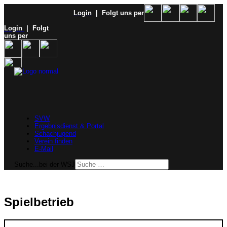
Login
| Folgt uns per
Login
| Folgt
uns per
SVW
Ergebnisdienst & Portal
Schachjugend
Verein finden
E-Mail
Suche...bei der WSJ
Spielbetrieb