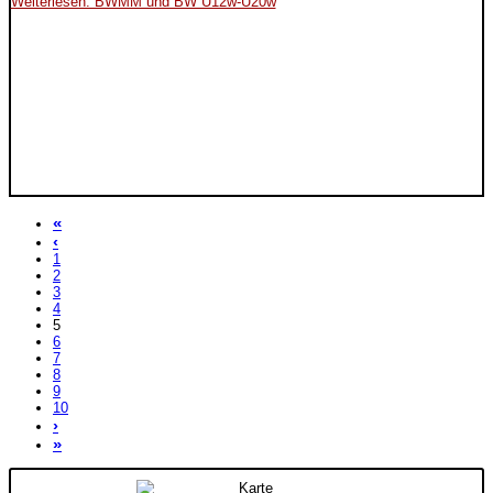
Weiterlesen: BWMM und BW U12w-U20w
«
‹
1
2
3
4
5
6
7
8
9
10
›
»