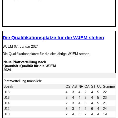
Die Qualifikationsplätze für die WJEM stehen
WJEM
07. Januar 2024
Die Qualifikationsplätze für die diesjährige WJEM stehen.
Neue Platzverteilung nach
Quantität+Qualität für die WJEM
2024
Platzverteilung männlich:
Bezirk
OS
AS
NF
OA
ST
UL
Summe
U18
4
3
4
2
4
5
22
U16
3
4
4
3
4
5
23
U14
2
3
4
3
4
5
21
U12
5
3
4
2
6
4
24
U10
2
4
3
2
4
4
19