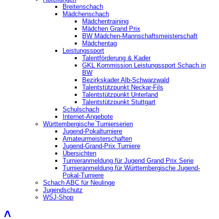
Breitenschach
Mädchenschach
Mädchentraining
Mädchen Grand Prix
BW Mädchen-Mannschaftsmeisterschaft
Mädchentag
Leistungssport
Talentförderung & Kader
GKL Kommission Leistungssport Schach in
BW
Bezirkskader Alb-Schwarzwald
Talentstützpunkt Neckar-Fils
Talentstützpunkt Unterland
Talentstützpunkt Stuttgart
Schulschach
Internet-Angebote
Württembergische Turnierserien
Jugend-Pokalturniere
Amateurmeisterschaften
Jugend-Grand-Prix Turniere
Übersichten
Turnieranmeldung für Jugend Grand Prix Serie
Turnieranmeldung für Württembergische Jugend-
Pokal-Turniere
Schach ABC für Neulinge
Jugendschutz
WSJ-Shop
˄