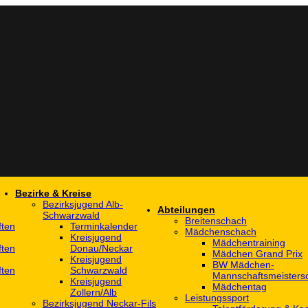
Bezirke & Kreise
Bezirksjugend Alb-
Abteilungen
Schwarzwald
Breitenschach
ften
Terminkalender
Mädchenschach
Kreisjugend
Mädchentraining
ften
Donau/Neckar
Mädchen Grand Prix
Kreisjugend
BW Mädchen-
ften
Schwarzwald
Mannschaftsmeistersc
Kreisjugend
Mädchentag
Zollern/Alb
Leistungssport
Bezirksjugend Neckar-Fils