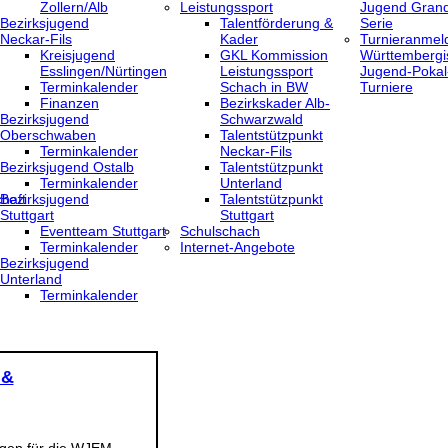
Zollern/Alb
Leistungssport
Jugend Grand
Bezirksjugend
Talentförderung &
Serie
Neckar-Fils
Kader
Turnieranmel
Kreisjugend
GKL Kommission
Württembergi
‎Esslingen/Nürtingen
Leistungssport
Jugend-Pokal
Terminkalender
Schach in BW
Turniere
Finanzen
Bezirkskader Alb-
Bezirksjugend
Schwarzwald
Oberschwaben
Talentstützpunkt
Terminkalender
Neckar-Fils
Bezirksjugend Ostalb
Talentstützpunkt
Terminkalender
Unterland
haft
Bezirksjugend
Talentstützpunkt
Stuttgart
Stuttgart
‎Eventteam Stuttgart
Schulschach
Terminkalender
Internet-Angebote
Bezirksjugend
Unterland
Terminkalender
 &