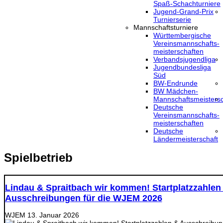
Spaß-Schachturniere
Jugend-Grand-Prix
Turnierserie
Mannschaftsturniere
Württembergische
Vereinsmannschafts-
meisterschaften
Verbandsjugendliga
Jugendbundesliga
Süd
BW-Endrunde
BW Mädchen-
Mannschaftsmeistersc
Deutsche
Vereinsmannschafts-
meisterschaften
Deutsche
Ländermeisterschaft
Spielbetrieb
Lindau & Spraitbach wir kommen! Startplatzzahlen
Ausschreibungen für die WJEM 2026
WJEM
13. Januar 2026