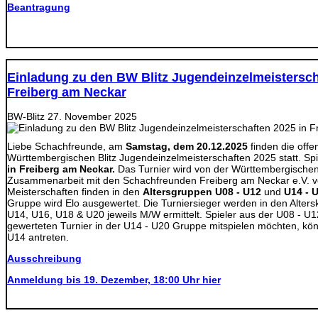
Beantragung
Einladung zu den BW Blitz Jugendeinzelmeistersch
Freiberg am Neckar
BW-Blitz
27. November 2025
Liebe Schachfreunde, am
Samstag, dem 20.12.2025
finden die off
Württembergischen Blitz Jugendeinzelmeisterschaften 2025 statt. Spie
in Freiberg am Neckar.
Das Turnier wird von der Württembergische
Zusammenarbeit mit den Schachfreunden Freiberg am Neckar e.V. ver
Meisterschaften finden in den
Altersgruppen U08 - U12
und
U14 - 
Gruppe wird Elo ausgewertet. Die Turniersieger werden in den Alter
U14, U16, U18 & U20 jeweils M/W ermittelt. Spieler aus der U08 - U1
gewerteten Turnier in der U14 - U20 Gruppe mitspielen möchten, könn
U14 antreten.
Ausschreibung
Anmeldung bis 19. Dezember, 18:00 Uhr hier