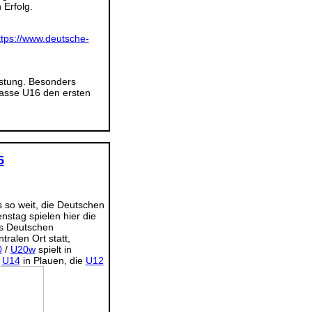
Erfolg.
ttps://www.deutsche-
istung. Besonders
klasse U16 den ersten
5
s so weit, die Deutschen
nstag spielen hier die
s Deutschen
ralen Ort statt,
0
/
U20w
spielt in
e
U14
in Plauen, die
U12