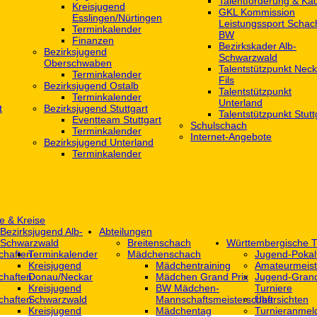
Talentförderung & Ka
Kreisjugend
GKL Kommission
‎Esslingen/Nürtingen
Leistungssport Schac
Terminkalender
BW
Finanzen
Bezirkskader Alb-
Bezirksjugend
Schwarzwald
Oberschwaben
Talentstützpunkt Neck
Terminkalender
Fils
Bezirksjugend Ostalb
Talentstützpunkt
Terminkalender
Unterland
t
Bezirksjugend Stuttgart
Talentstützpunkt Stutt
‎Eventteam Stuttgart
Schulschach
Terminkalender
Internet-Angebote
Bezirksjugend Unterland
Terminkalender
e & Kreise
Bezirksjugend Alb-
Abteilungen
Schwarzwald
Breitenschach
Württembergische T
chaften
Terminkalender
Mädchenschach
Jugend-Pokal
Kreisjugend
Mädchentraining
Amateurmeist
chaften
Donau/Neckar
Mädchen Grand Prix
Jugend-Grand
Kreisjugend
BW Mädchen-
Turniere
chaften
Schwarzwald
Mannschaftsmeisterschaft
Übersichten
Kreisjugend
Mädchentag
Turnieranmel