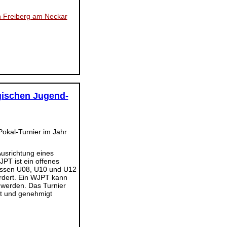
n Freiberg am Neckar
gischen Jugend-
usrichtung eines
PT ist ein offenes
klassen U08, U10 und U12
ördert. Ein WJPT kann
 werden. Das Turnier
t und genehmigt