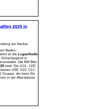
aften 2025 in
enen Baden-
lort ist die
Lugaufhalle
n Schachjugend in
anstaltet. Die BW Blitz
U20
statt. Die U14 - U20
sklassen U08, U10, U12,
2 Gruppe, die beim Elo
en in der Altersklasse