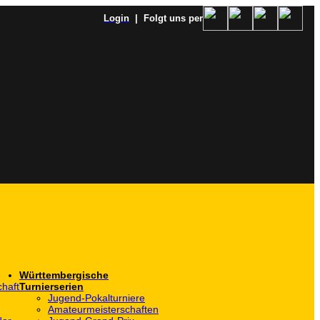
Login
| Folgt uns per
Württembergische
haft
Turnierserien
Jugend-Pokalturniere
Amateurmeisterschaften