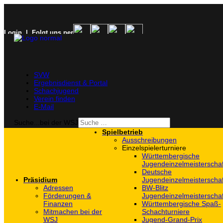
Login
| Folgt uns per
SVW
Ergebnisdienst & Portal
Schachjugend
Verein finden
E-Mail
Suche...bei der WSJ
Spielbetrieb
Ausschreibungen
Einzelspielerturniere
Württembergische
Jugendeinzelmeisterscha
Deutsche
Präsidium
Jugendeinzelmeisterscha
Adressen
BW-Blitz
Förderungen &
Jugendeinzelmeisterscha
Finanzen
Württembergische Spaß-
Mitmachen bei der
Schachturniere
WSJ
Jugend-Grand-Prix