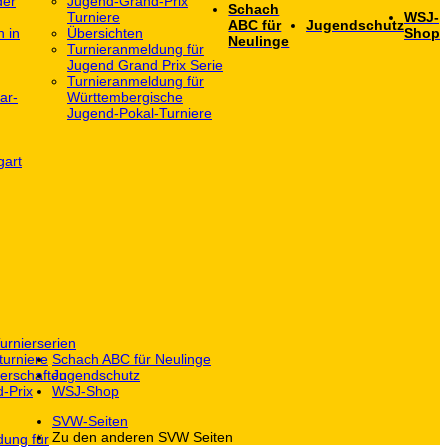
der
Jugend-Grand-Prix
Schach
Turniere
WSJ-
ABC für
Jugendschutz
h in
Übersichten
Shop
Neulinge
Turnieranmeldung für
Jugend Grand Prix Serie
Turnieranmeldung für
ar-
Württembergische
Jugend-Pokal-Turniere
gart
urnierserien
turniere
Schach ABC für Neulinge
erschaften
Jugendschutz
-Prix
WSJ-Shop
SVW-Seiten
Zu den anderen SVW Seiten
dung für