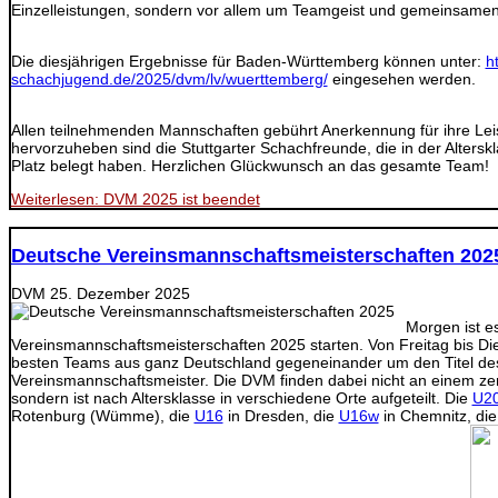
Einzelleistungen, sondern vor allem um Teamgeist und gemeinsamen 
Die diesjährigen Ergebnisse für Baden-Württemberg können unter:
h
schachjugend.de/2025/dvm/lv/wuerttemberg/
eingesehen werden.
Allen teilnehmenden Mannschaften gebührt Anerkennung für ihre Le
hervorzuheben sind die Stuttgarter Schachfreunde, die in der Alters
Platz belegt haben. Herzlichen Glückwunsch an das gesamte Team!
Weiterlesen: DVM 2025 ist beendet
Deutsche Vereinsmannschaftsmeisterschaften 202
DVM
25. Dezember 2025
Morgen ist e
Vereinsmannschaftsmeisterschaften 2025 starten. Von Freitag bis Die
besten Teams aus ganz Deutschland gegeneinander um den Titel de
Vereinsmannschaftsmeister. Die DVM finden dabei nicht an einem zent
sondern ist nach Altersklasse in verschiedene Orte aufgeteilt. Die
U2
Rotenburg (Wümme), die
U16
in Dresden, die
U16w
in Chemnitz, di