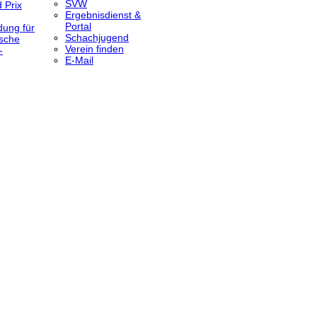
SVW
 Prix
Ergebnisdienst &
Portal
dung für
Schachjugend
sche
Verein finden
-
E-Mail