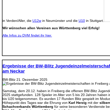
in Verden/Aller, die
U12w
in Neumünster und die
U10
in Stuttgart.
Wir wünschen allen Vereinen aus Württemberg viel Erfolg!
Alle Infos zu DVM findet ihr hier.
Ergebnisse der BW-Blitz Jugendeinzelmeisterschaf
am Neckar
BW-Blitz
21. Dezember 2025
Samstag, dem 20.12. haben in Freiberg die offenen BW-Blitz Jugend
2025 stattgefunden. 128 Spieler im Alter von 5 bis 20 Jahren haben 
bis U20 teilgenommen. Es wurden 17 Runden Blitz gespielt im Modus 
Höhepunkt des Tages war die Ehrung von
Karl Herzig
mit der
silbe
Schachverbands Württemberg
für seine besonderen Verdienste bei