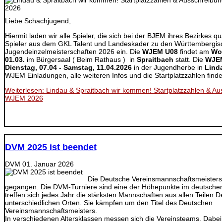
Liebe Schachjugend,
Hiermit laden wir alle Spieler, die sich bei der BJEM ihres Bezirkes qua
Spieler aus dem GKL Talent und Landeskader zu den Württembergis
Jugendeinzelmeisterschaften 2026 ein. Die
WJEM U08
findet am
Wo
01.03.
im Bürgersaal ( Beim Rathaus ) in
Spraitbach
statt. Die
WJEM
Dienstag, 07.04 - Samstag, 11.04.2026
in der Jugendherbe in
Lind
WJEM Einladungen, alle weiteren Infos und die Startplatzzahlen findet 
Weiterlesen: Lindau & Spraitbach wir kommen! Startplatzzahlen & Au
WJEM 2026
DVM 2025 ist beendet
DVM
01. Januar 2026
Die Deutsche Vereinsmannschaftsmeisters
gegangen. Die DVM-Turniere sind eine der Höhepunkte im deutsche
treffen sich jedes Jahr die stärksten Mannschaften aus allen Teilen D
unterschiedlichen Orten. Sie kämpfen um den Titel des Deutschen
Vereinsmannschaftsmeisters.
In verschiedenen Altersklassen messen sich die Vereinsteams. Dabei