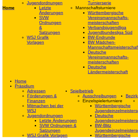
Jugendordnungen
Turnierserie
Home
Letzte
Mannschaftsturniere
Änderungen
Württembergische
SVW
Vereinsmannschafts-
Ordnungen
meisterschaften
&
Verbandsjugendliga
Satzungen
Jugendbundesliga Süd
WSJ Grafik
BW-Endrunde
Vorlagen
BW Mädchen-
Mannschaftsmeisterschaf
Deutsche
Vereinsmannschafts-
meisterschaften
Deutsche
Ländermeisterschaft
Home
Präsidium
Adressen
Spielbetrieb
Förderungen &
Ausschreibungen
Bezirk
Finanzen
Einzelspielerturniere
Mitmachen bei der
Württembergische
WSJ
Jugendeinzelmeisters
Jugendordnungen
Deutsche
Letzte Änderungen
Jugendeinzelmeisters
SVW Ordnungen &
BW-Blitz
Satzungen
Jugendeinzelmeisters
WSJ Grafik Vorlagen
Württembergische