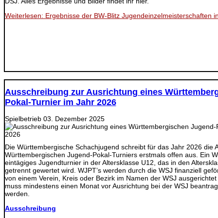
DSJ. Alles Ergebnisse und Bilder findet ihr hier.
Weiterlesen: Ergebnisse der BW-Blitz Jugendeinzelmeisterschaften i
Ausschreibung zur Ausrichtung eines Württember
Pokal-Turnier im Jahr 2026
Spielbetrieb
03. Dezember 2025
Die Württembergische Schachjugend schreibt für das Jahr 2026 die A
Württembergischen Jugend-Pokal-Turniers erstmals offen aus. Ein WJ
eintägiges Jugendturnier in der Altersklasse U12, das in den Alters
getrennt gewertet wird. WJPT’s werden durch die WSJ finanziell gef
von einem Verein, Kreis oder Bezirk im Namen der WSJ ausgerichtet
muss mindestens einen Monat vor Ausrichtung bei der WSJ beantrag
werden.
Ausschreibung