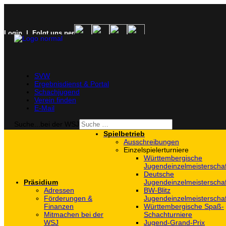
Login
| Folgt uns per
SVW
Ergebnisdienst & Portal
Schachjugend
Verein finden
E-Mail
Suche...bei der WSJ
Spielbetrieb
Ausschreibungen
Einzelspielerturniere
Württembergische
Jugendeinzelmeisterscha
Deutsche
Präsidium
Jugendeinzelmeisterscha
Adressen
BW-Blitz
Förderungen &
Jugendeinzelmeisterscha
Finanzen
Württembergische Spaß-
Mitmachen bei der
Schachturniere
WSJ
Jugend-Grand-Prix