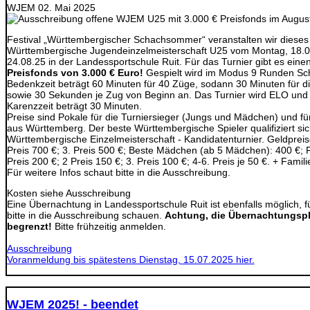
WJEM
02. Mai 2025
Festival „Württembergischer Schachsommer“ veranstalten wir dieses
Württembergische Jugendeinzelmeisterschaft U25 vom Montag, 18.0
24.08.25 in der Landessportschule Ruit. Für das Turnier gibt es eine
Preisfonds von 3.000 € Euro!
Gespielt wird im Modus 9 Runden Sc
Bedenkzeit beträgt 60 Minuten für 40 Züge, sodann 30 Minuten für d
sowie 30 Sekunden je Zug von Beginn an. Das Turnier wird ELO und
Karenzzeit beträgt 30 Minuten.
Preise sind Pokale für die Turniersieger (Jungs und Mädchen) und für
aus Württemberg. Der beste Württembergische Spieler qualifiziert sich
Württembergische Einzelmeisterschaft - Kandidatenturnier. Geldpreise
Preis 700 €; 3. Preis 500 €; Beste Mädchen (ab 5 Mädchen): 400 €; 
Preis 200 €; 2 Preis 150 €; 3. Preis 100 €; 4-6. Preis je 50 €. + Famil
Für weitere Infos schaut bitte in die Ausschreibung.
Kosten siehe Ausschreibung
Eine Übernachtung in Landessportschule Ruit ist ebenfalls möglich, f
bitte in die Ausschreibung schauen.
Achtung, die Übernachtungspl
begrenzt!
Bitte frühzeitig anmelden.
Ausschreibung
Voranmeldung bis spätestens Dienstag, 15.07.2025 hier.
WJEM 2025! - beendet