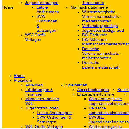
Jugendordnungen
Turnierserie
Home
Letzte
Mannschaftsturniere
Änderungen
Württembergische
SVW
Vereinsmannschafts-
Ordnungen
meisterschaften
&
Verbandsjugendliga
Satzungen
Jugendbundesliga Süd
WSJ Grafik
BW-Endrunde
Vorlagen
BW Mädchen-
Mannschaftsmeisterschaf
Deutsche
Vereinsmannschafts-
meisterschaften
Deutsche
Ländermeisterschaft
Home
Präsidium
Adressen
Spielbetrieb
Förderungen &
Ausschreibungen
Bezirk
Finanzen
Einzelspielerturniere
Mitmachen bei der
Württembergische
WSJ
Jugendeinzelmeisters
Jugendordnungen
Deutsche
Letzte Änderungen
Jugendeinzelmeisters
SVW Ordnungen &
BW-Blitz
Satzungen
Jugendeinzelmeisters
WSJ Grafik Vorlagen
Württembergische