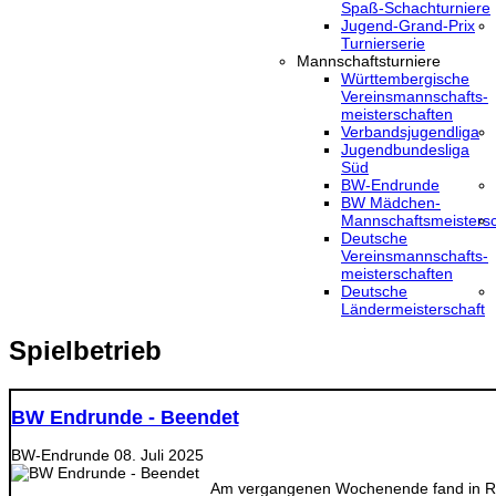
Spaß-Schachturniere
Jugend-Grand-Prix
Turnierserie
Mannschaftsturniere
Württembergische
Vereinsmannschafts-
meisterschaften
Verbandsjugendliga
Jugendbundesliga
Süd
BW-Endrunde
BW Mädchen-
Mannschaftsmeistersc
Deutsche
Vereinsmannschafts-
meisterschaften
Deutsche
Ländermeisterschaft
Spielbetrieb
BW Endrunde - Beendet
BW-Endrunde
08. Juli 2025
Am vergangenen Wochenende fand in Ro