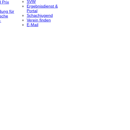
SVW
 Prix
Ergebnisdienst &
Portal
dung für
Schachjugend
sche
Verein finden
-
E-Mail