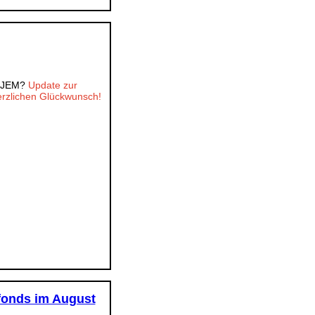
r DJEM?
Update zur
erzlichen Glückwunsch!
fonds im August