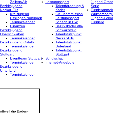
Zollern/Alb
Leistungssport
Jugend Grand
Bezirksjugend
Talentförderung &
Serie
Neckar-Fils
Kader
Turnieranmel
Kreisjugend
GKL Kommission
Württembergi
‎Esslingen/Nürtingen
Leistungssport
Jugend-Pokal
Terminkalender
Schach in BW
Turniere
Finanzen
Bezirkskader Alb-
Bezirksjugend
Schwarzwald
Oberschwaben
Talentstützpunkt
Terminkalender
Neckar-Fils
Bezirksjugend Ostalb
Talentstützpunkt
Terminkalender
Unterland
haft
Bezirksjugend
Talentstützpunkt
Stuttgart
Stuttgart
‎Eventteam Stuttgart
Schulschach
Terminkalender
Internet-Angebote
Bezirksjugend
Unterland
Terminkalender
ttweil die Baden-