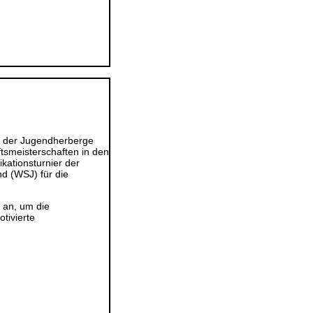
in der Jugendherberge
smeisterschaften in den
ikationsturnier der
d (WSJ) für die
 an, um die
tivierte