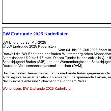
BW Endrunde 2025 Kaderlisten
BW-Endrunde
23. Mai 2025
Vom 04. bis 06. Juli 2025 findet 
Rottweil die BW-Endrunde der Baden-Württembergischen Mannschaft
Altersklassen U12 bis U16 statt. Dieses Turnier ist das offizielle Qualif
Schachjugend Baden (SJB) und der Württembergischen Schachjugen
Deutsche Vereinsmannschaftsmeisterschaft (DVM).
Die drei besten Teams beider Landesverbände treten gegeneinander
Aufstiegsplätze auszuspielen. Es erwarten uns spannende Partien, mo
Nachwuchstalente und Schachsport auf hohem Niveau.
Weiterlesen: BW Endrunde 2025 Kaderlisten