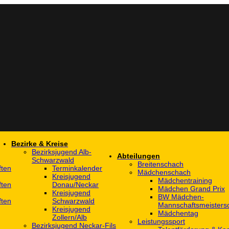
Bezirke & Kreise
Bezirksjugend Alb-
Abteilungen
Schwarzwald
Breitenschach
ften
Terminkalender
Mädchenschach
Kreisjugend
Mädchentraining
ften
Donau/Neckar
Mädchen Grand Prix
Kreisjugend
BW Mädchen-
ften
Schwarzwald
Mannschaftsmeistersc
Kreisjugend
Mädchentag
Zollern/Alb
Leistungssport
Bezirksjugend Neckar-Fils