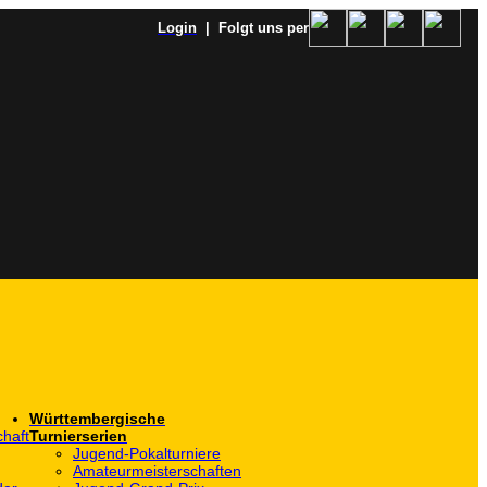
Login
| Folgt uns per
Württembergische
haft
Turnierserien
Jugend-Pokalturniere
Amateurmeisterschaften