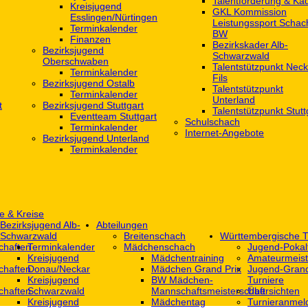
Talentförderung & Ka
Kreisjugend
GKL Kommission
‎Esslingen/Nürtingen
Leistungssport Schac
Terminkalender
BW
Finanzen
Bezirkskader Alb-
Bezirksjugend
Schwarzwald
Oberschwaben
Talentstützpunkt Neck
Terminkalender
Fils
Bezirksjugend Ostalb
Talentstützpunkt
Terminkalender
Unterland
t
Bezirksjugend Stuttgart
Talentstützpunkt Stutt
‎Eventteam Stuttgart
Schulschach
Terminkalender
Internet-Angebote
Bezirksjugend Unterland
Terminkalender
e & Kreise
Bezirksjugend Alb-
Abteilungen
Schwarzwald
Breitenschach
Württembergische T
chaften
Terminkalender
Mädchenschach
Jugend-Pokal
Kreisjugend
Mädchentraining
Amateurmeist
chaften
Donau/Neckar
Mädchen Grand Prix
Jugend-Grand
Kreisjugend
BW Mädchen-
Turniere
chaften
Schwarzwald
Mannschaftsmeisterschaft
Übersichten
Kreisjugend
Mädchentag
Turnieranmel