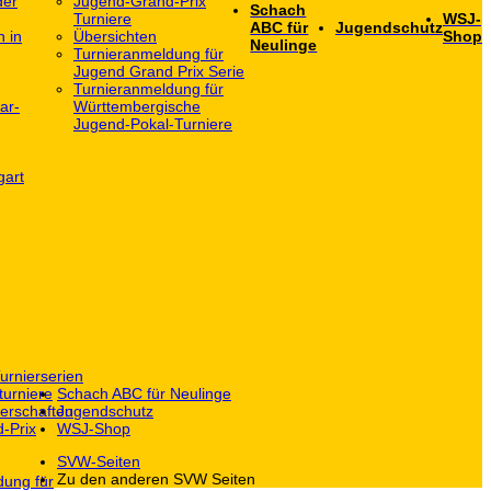
der
Jugend-Grand-Prix
Schach
Turniere
WSJ-
ABC für
Jugendschutz
h in
Übersichten
Shop
Neulinge
Turnieranmeldung für
Jugend Grand Prix Serie
Turnieranmeldung für
ar-
Württembergische
Jugend-Pokal-Turniere
gart
urnierserien
turniere
Schach ABC für Neulinge
erschaften
Jugendschutz
-Prix
WSJ-Shop
SVW-Seiten
Zu den anderen SVW Seiten
dung für