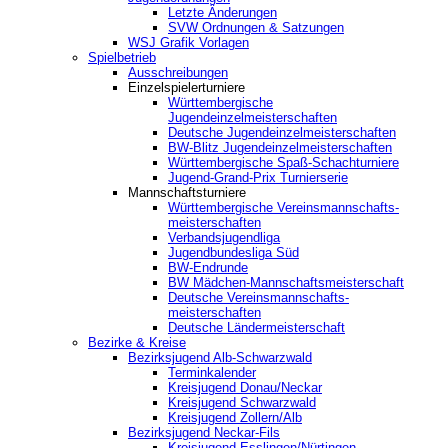
Letzte Änderungen
SVW Ordnungen & Satzungen
WSJ Grafik Vorlagen
Spielbetrieb
Ausschreibungen
Einzelspielerturniere
Württembergische
Jugendeinzelmeisterschaften
Deutsche Jugendeinzelmeisterschaften
BW-Blitz Jugendeinzelmeisterschaften
Württembergische Spaß-Schachturniere
Jugend-Grand-Prix Turnierserie
Mannschaftsturniere
Württembergische Vereinsmannschafts-
meisterschaften
Verbandsjugendliga
Jugendbundesliga Süd
BW-Endrunde
BW Mädchen-Mannschaftsmeisterschaft
Deutsche Vereinsmannschafts-
meisterschaften
Deutsche Ländermeisterschaft
Bezirke & Kreise
Bezirksjugend Alb-Schwarzwald
Terminkalender
Kreisjugend Donau/Neckar
Kreisjugend Schwarzwald
Kreisjugend Zollern/Alb
Bezirksjugend Neckar-Fils
Kreisjugend ‎Esslingen/Nürtingen