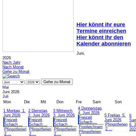
Hier könnt ihr eure
Termine einreichen
Hier könnt ihr den
Kalender abonnieren
Juni,
2026
Nach Jahr
Nach Monat
Gehe zu Monat
Gehe zu Monat
Mai
Juni 2026
Juli
Mon
Die
Mit
Don
Fre
Sam
Son
4
Donnerstag,
1
Montag, 1.
2
Dienstag,
3
Mittwoch,
4. Juni 2026
Juni 2026
2. Juni 2026
3. Juni 2026
5
Freitag, 5.
6
Freizeit
Freizeit
Freizeit
Freizeit
Juni 2026
Sam
Schach ...
Schach ...
Schach ...
Schach ...
Pfingstferien
6. 
Fronleichnam
2 ...
Pfingstferien
Pfingstferien
Pfingstferien
202
Pfingstferien
2 ...
2 ...
2 ...