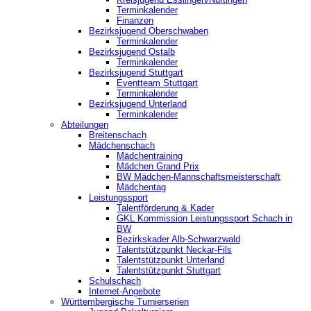
Terminkalender
Finanzen
Bezirksjugend Oberschwaben
Terminkalender
Bezirksjugend Ostalb
Terminkalender
Bezirksjugend Stuttgart
‎Eventteam Stuttgart
Terminkalender
Bezirksjugend Unterland
Terminkalender
Abteilungen
Breitenschach
Mädchenschach
Mädchentraining
Mädchen Grand Prix
BW Mädchen-Mannschaftsmeisterschaft
Mädchentag
Leistungssport
Talentförderung & Kader
GKL Kommission Leistungssport Schach in
BW
Bezirkskader Alb-Schwarzwald
Talentstützpunkt Neckar-Fils
Talentstützpunkt Unterland
Talentstützpunkt Stuttgart
Schulschach
Internet-Angebote
Württembergische Turnierserien