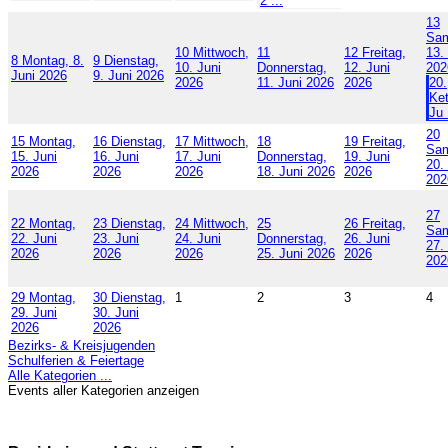
2 ...
13
Sam
10
Mittwoch,
11
12
Freitag,
13.
8
Montag, 8.
9
Dienstag,
10. Juni
Donnerstag,
12. Juni
202
Juni 2026
9. Juni 2026
2026
11. Juni 2026
2026
20.
Ke
Ju 
20
15
Montag,
16
Dienstag,
17
Mittwoch,
18
19
Freitag,
Sam
15. Juni
16. Juni
17. Juni
Donnerstag,
19. Juni
20.
2026
2026
2026
18. Juni 2026
2026
202
27
22
Montag,
23
Dienstag,
24
Mittwoch,
25
26
Freitag,
Sam
22. Juni
23. Juni
24. Juni
Donnerstag,
26. Juni
27.
2026
2026
2026
25. Juni 2026
2026
202
29
Montag,
30
Dienstag,
1
2
3
4
29. Juni
30. Juni
2026
2026
Bezirks- & Kreisjugenden
Schulferien & Feiertage
Alle Kategorien ...
Events aller Kategorien anzeigen