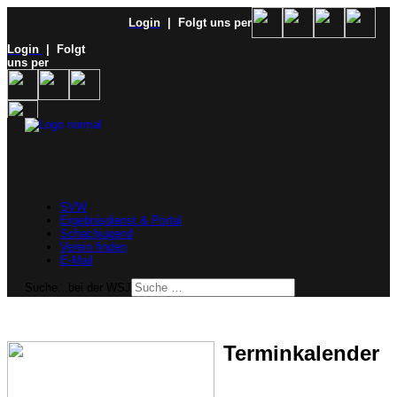
Login
| Folgt uns per
Login
| Folgt
uns per
SVW
Ergebnisdienst & Portal
Schachjugend
Verein finden
E-Mail
Suche...bei der WSJ
Terminkalender