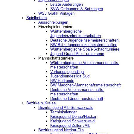
Letzte Änderungen
SVW Ordnungen & Satzungen
WSJ Grafik Vorlagen
Spielbetrieb
Ausschreibungen
Einzelspielerturniere
Württembergische
Jugendeinzelmeisterschaften
Deutsche Jugendeinzelmeisterschaften
BW-Blitz Jugendeinzelmeisterschaften
Württembergische Spaß-Schachturniere
Jugend-Grand-Prix Turnierserie
Mannschaftsturniere
Württembergische Vereinsmannschafts-
meisterschaften
Verbandsjugendliga
Jugendbundesliga Süd
BW-Endrunde
BW Mädchen-Mannschaftsmeisterschaft
Deutsche Vereinsmannschafts-
meisterschaften
Deutsche Ländermeisterschaft
Bezirke & Kreise
Bezirksjugend Alb-Schwarzwald
Terminkalender
Kreisjugend Donau/Neckar
Kreisjugend Schwarzwald
Kreisjugend Zollern/Alb
Bezirksjugend Neckar-Fils