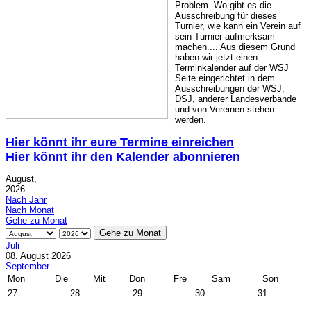
Problem. Wo gibt es die
Ausschreibung für dieses
Turnier, wie kann ein Verein auf
sein Turnier aufmerksam
machen.... Aus diesem Grund
haben wir jetzt einen
Terminkalender auf der WSJ
Seite eingerichtet in dem
Ausschreibungen der WSJ,
DSJ, anderer Landesverbände
und von Vereinen stehen
werden.
Hier könnt ihr eure Termine einreichen
Hier könnt ihr den Kalender abonnieren
August,
2026
Nach Jahr
Nach Monat
Gehe zu Monat
Gehe zu Monat
Juli
08. August 2026
September
Mon
Die
Mit
Don
Fre
Sam
Son
27
28
29
30
31