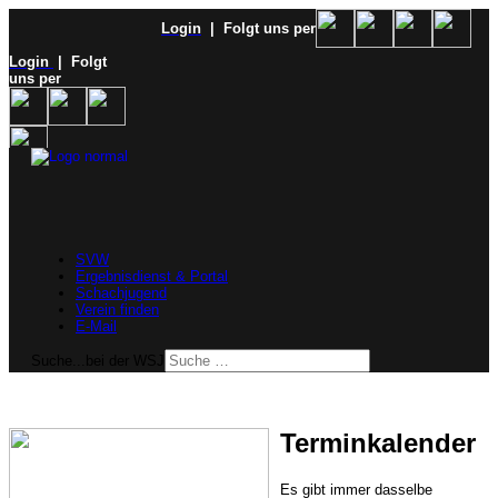
Login
| Folgt uns per
Login
| Folgt
uns per
SVW
Ergebnisdienst & Portal
Schachjugend
Verein finden
E-Mail
Suche...bei der WSJ
Terminkalender
Es gibt immer dasselbe