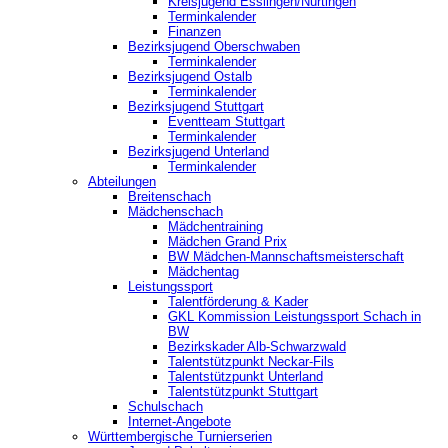
Kreisjugend ‎Esslingen/Nürtingen
Terminkalender
Finanzen
Bezirksjugend Oberschwaben
Terminkalender
Bezirksjugend Ostalb
Terminkalender
Bezirksjugend Stuttgart
‎Eventteam Stuttgart
Terminkalender
Bezirksjugend Unterland
Terminkalender
Abteilungen
Breitenschach
Mädchenschach
Mädchentraining
Mädchen Grand Prix
BW Mädchen-Mannschaftsmeisterschaft
Mädchentag
Leistungssport
Talentförderung & Kader
GKL Kommission Leistungssport Schach in
BW
Bezirkskader Alb-Schwarzwald
Talentstützpunkt Neckar-Fils
Talentstützpunkt Unterland
Talentstützpunkt Stuttgart
Schulschach
Internet-Angebote
Württembergische Turnierserien