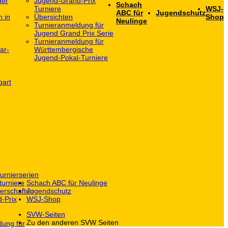
der
Jugend-Grand-Prix
Schach
Turniere
WSJ-
ABC für
Jugendschutz
h in
Übersichten
Shop
Neulinge
Turnieranmeldung für
Jugend Grand Prix Serie
Turnieranmeldung für
ar-
Württembergische
Jugend-Pokal-Turniere
gart
urnierserien
turniere
Schach ABC für Neulinge
erschaften
Jugendschutz
-Prix
WSJ-Shop
SVW-Seiten
Zu den anderen SVW Seiten
dung für