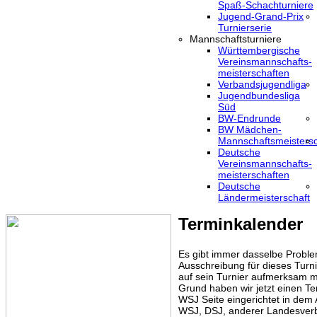
Spaß-Schachturniere
Jugend-Grand-Prix
Turnierserie
Mannschaftsturniere
Württembergische
Vereinsmannschafts-
meisterschaften
Verbandsjugendliga
Jugendbundesliga
Süd
BW-Endrunde
BW Mädchen-
Mannschaftsmeistersc
Deutsche
Vereinsmannschafts-
meisterschaften
Deutsche
Ländermeisterschaft
Terminkalender
Es gibt immer dasselbe Proble
Ausschreibung für dieses Turni
auf sein Turnier aufmerksam m
Grund haben wir jetzt einen Te
WSJ Seite eingerichtet in dem
WSJ, DSJ, anderer Landesver