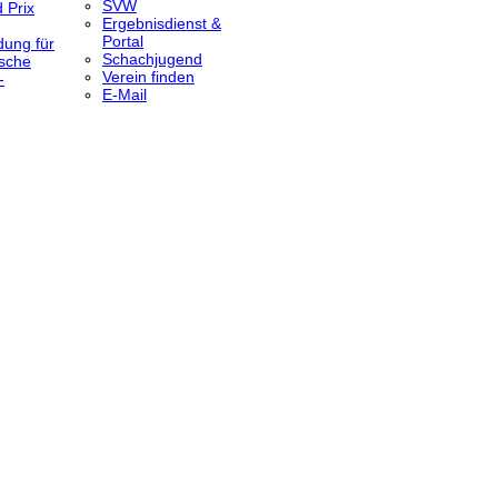
SVW
 Prix
Ergebnisdienst &
Portal
dung für
Schachjugend
sche
Verein finden
-
E-Mail