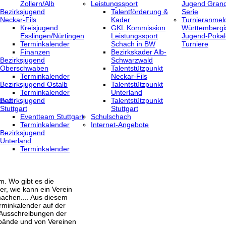
Zollern/Alb
Leistungssport
Jugend Grand
Bezirksjugend
Talentförderung &
Serie
Neckar-Fils
Kader
Turnieranmel
Kreisjugend
GKL Kommission
Württembergi
‎Esslingen/Nürtingen
Leistungssport
Jugend-Pokal
Terminkalender
Schach in BW
Turniere
Finanzen
Bezirkskader Alb-
Bezirksjugend
Schwarzwald
Oberschwaben
Talentstützpunkt
Terminkalender
Neckar-Fils
Bezirksjugend Ostalb
Talentstützpunkt
Terminkalender
Unterland
haft
Bezirksjugend
Talentstützpunkt
Stuttgart
Stuttgart
‎Eventteam Stuttgart
Schulschach
Terminkalender
Internet-Angebote
Bezirksjugend
Unterland
Terminkalender
m. Wo gibt es die
er, wie kann ein Verein
achen.... Aus diesem
rminkalender auf der
 Ausschreibungen der
bände und von Vereinen