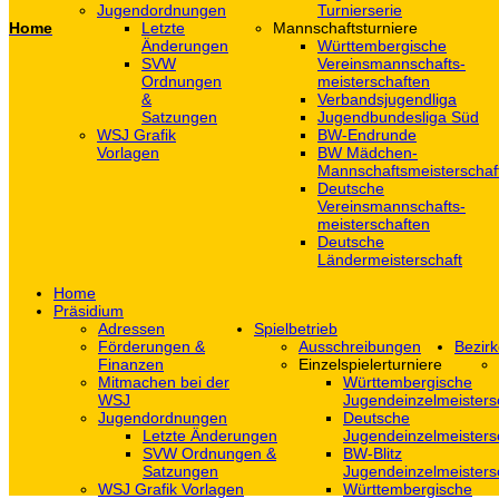
Jugendordnungen
Turnierserie
Home
Letzte
Mannschaftsturniere
Änderungen
Württembergische
SVW
Vereinsmannschafts-
Ordnungen
meisterschaften
&
Verbandsjugendliga
Satzungen
Jugendbundesliga Süd
WSJ Grafik
BW-Endrunde
Vorlagen
BW Mädchen-
Mannschaftsmeisterschaf
Deutsche
Vereinsmannschafts-
meisterschaften
Deutsche
Ländermeisterschaft
Home
Präsidium
Adressen
Spielbetrieb
Förderungen &
Ausschreibungen
Bezirk
Finanzen
Einzelspielerturniere
Mitmachen bei der
Württembergische
WSJ
Jugendeinzelmeisters
Jugendordnungen
Deutsche
Letzte Änderungen
Jugendeinzelmeisters
SVW Ordnungen &
BW-Blitz
Satzungen
Jugendeinzelmeisters
WSJ Grafik Vorlagen
Württembergische