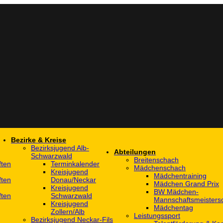
Bezirke & Kreise
Bezirksjugend Alb-
Abteilungen
Schwarzwald
Breitenschach
ften
Terminkalender
Mädchenschach
Kreisjugend
Mädchentraining
ften
Donau/Neckar
Mädchen Grand Prix
Kreisjugend
BW Mädchen-
ften
Schwarzwald
Mannschaftsmeistersc
Kreisjugend
Mädchentag
Zollern/Alb
Leistungssport
Bezirksjugend Neckar-Fils