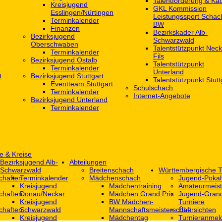
Talentförderung & Ka
Kreisjugend
GKL Kommission
‎Esslingen/Nürtingen
Leistungssport Schac
Terminkalender
BW
Finanzen
Bezirkskader Alb-
Bezirksjugend
Schwarzwald
Oberschwaben
Talentstützpunkt Neck
Terminkalender
Fils
Bezirksjugend Ostalb
Talentstützpunkt
Terminkalender
Unterland
t
Bezirksjugend Stuttgart
Talentstützpunkt Stutt
‎Eventteam Stuttgart
Schulschach
Terminkalender
Internet-Angebote
Bezirksjugend Unterland
Terminkalender
e & Kreise
Bezirksjugend Alb-
Abteilungen
Schwarzwald
Breitenschach
Württembergische T
chaften
Terminkalender
Mädchenschach
Jugend-Pokal
Kreisjugend
Mädchentraining
Amateurmeist
chaften
Donau/Neckar
Mädchen Grand Prix
Jugend-Grand
Kreisjugend
BW Mädchen-
Turniere
chaften
Schwarzwald
Mannschaftsmeisterschaft
Übersichten
Kreisjugend
Mädchentag
Turnieranmel