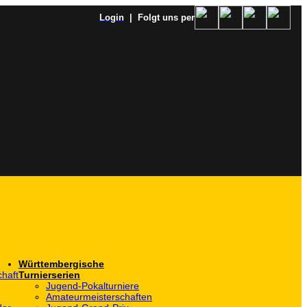
Login
| Folgt uns per
Württembergische
haft
Turnierserien
Jugend-Pokalturniere
Amateurmeisterschaften