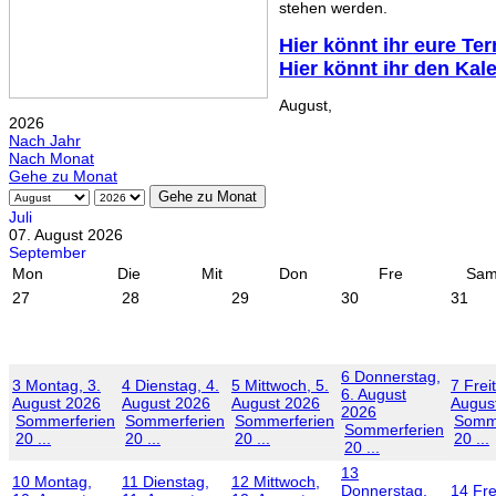
stehen werden.
Hier könnt ihr eure Te
Hier könnt ihr den Kal
August,
2026
Nach Jahr
Nach Monat
Gehe zu Monat
Gehe zu Monat
Juli
07. August 2026
September
Mon
Die
Mit
Don
Fre
Sa
27
28
29
30
31
6
Donnerstag,
3
Montag, 3.
4
Dienstag, 4.
5
Mittwoch, 5.
7
Frei
6. August
August 2026
August 2026
August 2026
Augus
2026
Sommerferien
Sommerferien
Sommerferien
Somme
Sommerferien
20 ...
20 ...
20 ...
20 ...
20 ...
13
10
Montag,
11
Dienstag,
12
Mittwoch,
Donnerstag,
14
Fre