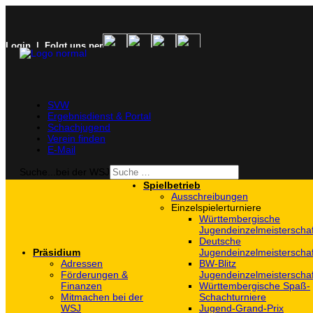
Login
| Folgt uns per
SVW
Ergebnisdienst & Portal
Schachjugend
Verein finden
E-Mail
Suche...bei der WSJ
Spielbetrieb
Ausschreibungen
Einzelspielerturniere
Württembergische
Jugendeinzelmeisterscha
Deutsche
Präsidium
Jugendeinzelmeisterscha
Adressen
BW-Blitz
Förderungen &
Jugendeinzelmeisterscha
Finanzen
Württembergische Spaß-
Mitmachen bei der
Schachturniere
WSJ
Jugend-Grand-Prix