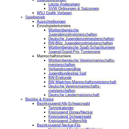
Letzte Änderungen
SVW Ordnungen & Satzungen
WSJ Grafik Vorlagen
Spielbetrieb
Ausschreibungen
Einzelspielerturniere
Württembergische
Jugendeinzelmeisterschaften
Deutsche Jugendeinzelmeisterschaften
BW-Blitz Jugendeinzelmeisterschaften
Württembergische Spaß-Schachturniere
Jugend-Grand-Prix Turnierserie
Mannschaftsturniere
Württembergische Vereinsmannschafts-
meisterschaften
Verbandsjugendliga
Jugendbundesliga Süd
BW-Endrunde
BW Mädchen-Mannschaftsmeisterschaft
Deutsche Vereinsmannschafts-
meisterschaften
Deutsche Ländermeisterschaft
Bezirke & Kreise
Bezirksjugend Alb-Schwarzwald
Terminkalender
Kreisjugend Donau/Neckar
Kreisjugend Schwarzwald
Kreisjugend Zollern/Alb
Bezirksjugend Neckar-Fils