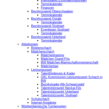
Kreisjugend ‎Esslingen/Nürtingen
Terminkalender
Finanzen
Bezirksjugend Oberschwaben
Terminkalender
Bezirksjugend Ostalb
Terminkalender
Bezirksjugend Stuttgart
‎Eventteam Stuttgart
Terminkalender
Bezirksjugend Unterland
Terminkalender
Abteilungen
Breitenschach
Mädchenschach
Mädchentraining
Mädchen Grand Prix
BW Mädchen-Mannschaftsmeisterschaft
Mädchentag
Leistungssport
Talentförderung & Kader
GKL Kommission Leistungssport Schach in
BW
Bezirkskader Alb-Schwarzwald
Talentstützpunkt Neckar-Fils
Talentstützpunkt Unterland
Talentstützpunkt Stuttgart
Schulschach
Internet-Angebote
Württembergische Turnierserien