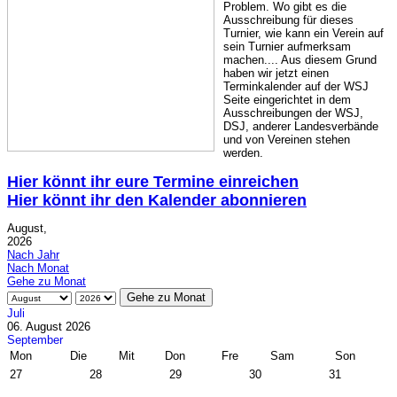
Problem. Wo gibt es die
Ausschreibung für dieses
Turnier, wie kann ein Verein auf
sein Turnier aufmerksam
machen.... Aus diesem Grund
haben wir jetzt einen
Terminkalender auf der WSJ
Seite eingerichtet in dem
Ausschreibungen der WSJ,
DSJ, anderer Landesverbände
und von Vereinen stehen
werden.
Hier könnt ihr eure Termine einreichen
Hier könnt ihr den Kalender abonnieren
August,
2026
Nach Jahr
Nach Monat
Gehe zu Monat
Gehe zu Monat
Juli
06. August 2026
September
Mon
Die
Mit
Don
Fre
Sam
Son
27
28
29
30
31