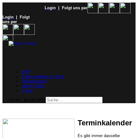
Login
| Folgt uns per
Login
| Folgt
uns per
SVW
Ergebnisdienst & Portal
Schachjugend
Verein finden
E-Mail
Suche...bei der WSJ
Terminkalender
Es gibt immer dasselbe