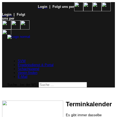
Login
| Folgt uns per
Login
| Folgt
uns per
SVW
Ergebnisdienst & Portal
Schachjugend
Verein finden
E-Mail
Suche...bei der WSJ
Terminkalender
Es gibt immer dasselbe