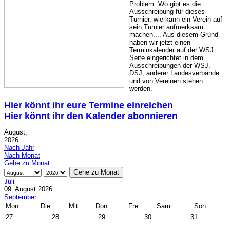
Problem. Wo gibt es die
Ausschreibung für dieses
Turnier, wie kann ein Verein auf
sein Turnier aufmerksam
machen.... Aus diesem Grund
haben wir jetzt einen
Terminkalender auf der WSJ
Seite eingerichtet in dem
Ausschreibungen der WSJ,
DSJ, anderer Landesverbände
und von Vereinen stehen
werden.
Hier könnt ihr eure Termine einreichen
Hier könnt ihr den Kalender abonnieren
August,
2026
Nach Jahr
Nach Monat
Gehe zu Monat
Gehe zu Monat
Juli
09. August 2026
September
Mon
Die
Mit
Don
Fre
Sam
Son
27
28
29
30
31