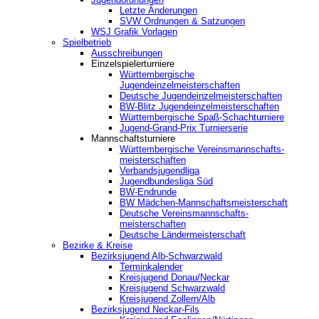
Letzte Änderungen
SVW Ordnungen & Satzungen
WSJ Grafik Vorlagen
Spielbetrieb
Ausschreibungen
Einzelspielerturniere
Württembergische
Jugendeinzelmeisterschaften
Deutsche Jugendeinzelmeisterschaften
BW-Blitz Jugendeinzelmeisterschaften
Württembergische Spaß-Schachturniere
Jugend-Grand-Prix Turnierserie
Mannschaftsturniere
Württembergische Vereinsmannschafts-
meisterschaften
Verbandsjugendliga
Jugendbundesliga Süd
BW-Endrunde
BW Mädchen-Mannschaftsmeisterschaft
Deutsche Vereinsmannschafts-
meisterschaften
Deutsche Ländermeisterschaft
Bezirke & Kreise
Bezirksjugend Alb-Schwarzwald
Terminkalender
Kreisjugend Donau/Neckar
Kreisjugend Schwarzwald
Kreisjugend Zollern/Alb
Bezirksjugend Neckar-Fils