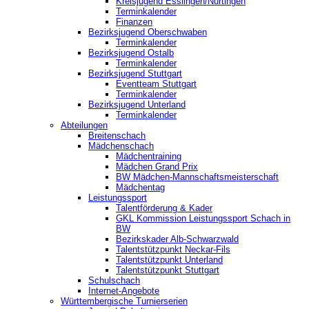
Kreisjugend ‎Esslingen/Nürtingen
Terminkalender
Finanzen
Bezirksjugend Oberschwaben
Terminkalender
Bezirksjugend Ostalb
Terminkalender
Bezirksjugend Stuttgart
‎Eventteam Stuttgart
Terminkalender
Bezirksjugend Unterland
Terminkalender
Abteilungen
Breitenschach
Mädchenschach
Mädchentraining
Mädchen Grand Prix
BW Mädchen-Mannschaftsmeisterschaft
Mädchentag
Leistungssport
Talentförderung & Kader
GKL Kommission Leistungssport Schach in
BW
Bezirkskader Alb-Schwarzwald
Talentstützpunkt Neckar-Fils
Talentstützpunkt Unterland
Talentstützpunkt Stuttgart
Schulschach
Internet-Angebote
Württembergische Turnierserien