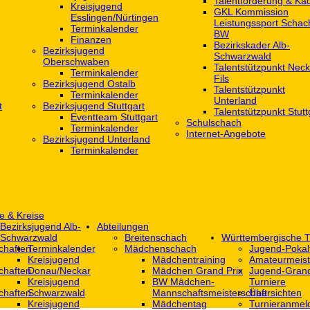
Talentförderung & Ka
Kreisjugend
GKL Kommission
‎Esslingen/Nürtingen
Leistungssport Schac
Terminkalender
BW
Finanzen
Bezirkskader Alb-
Bezirksjugend
Schwarzwald
Oberschwaben
Talentstützpunkt Neck
Terminkalender
Fils
Bezirksjugend Ostalb
Talentstützpunkt
Terminkalender
Unterland
t
Bezirksjugend Stuttgart
Talentstützpunkt Stutt
‎Eventteam Stuttgart
Schulschach
Terminkalender
Internet-Angebote
Bezirksjugend Unterland
Terminkalender
e & Kreise
Bezirksjugend Alb-
Abteilungen
Schwarzwald
Breitenschach
Württembergische T
chaften
Terminkalender
Mädchenschach
Jugend-Pokal
Kreisjugend
Mädchentraining
Amateurmeist
chaften
Donau/Neckar
Mädchen Grand Prix
Jugend-Grand
Kreisjugend
BW Mädchen-
Turniere
chaften
Schwarzwald
Mannschaftsmeisterschaft
Übersichten
Kreisjugend
Mädchentag
Turnieranmel