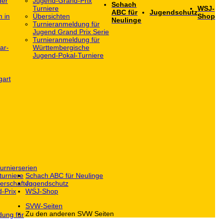
der
Jugend-Grand-Prix
Schach
Turniere
WSJ-
ABC für
Jugendschutz
h in
Übersichten
Shop
Neulinge
Turnieranmeldung für
Jugend Grand Prix Serie
Turnieranmeldung für
ar-
Württembergische
Jugend-Pokal-Turniere
gart
urnierserien
turniere
Schach ABC für Neulinge
erschaften
Jugendschutz
-Prix
WSJ-Shop
SVW-Seiten
Zu den anderen SVW Seiten
dung für