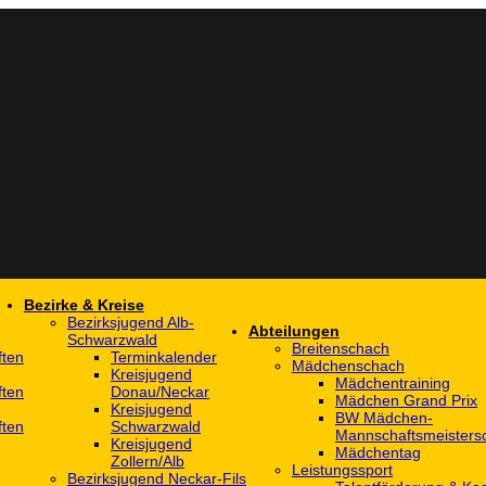
Bezirke & Kreise
Bezirksjugend Alb-
Abteilungen
Schwarzwald
Breitenschach
ften
Terminkalender
Mädchenschach
Kreisjugend
Mädchentraining
ften
Donau/Neckar
Mädchen Grand Prix
Kreisjugend
BW Mädchen-
ften
Schwarzwald
Mannschaftsmeistersc
Kreisjugend
Mädchentag
Zollern/Alb
Leistungssport
Bezirksjugend Neckar-Fils