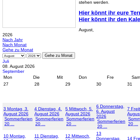
stehen werden.
Hier könnt ihr eure Te
Hier könnt ihr den Kal
August,
2026
Nach Jahr
Nach Monat
Gehe zu Monat
Gehe zu Monat
Juli
08. August 2026
September
Mon
Die
Mit
Don
Fre
Sa
27
28
29
30
31
6
Donnerstag,
3
Montag, 3.
4
Dienstag, 4.
5
Mittwoch, 5.
7
Frei
6. August
August 2026
August 2026
August 2026
Augus
2026
Sommerferien
Sommerferien
Sommerferien
Somme
Sommerferien
20 ...
20 ...
20 ...
20 ...
20 ...
13
10
Montag,
11
Dienstag,
12
Mittwoch,
Donnerstag,
14
Fre