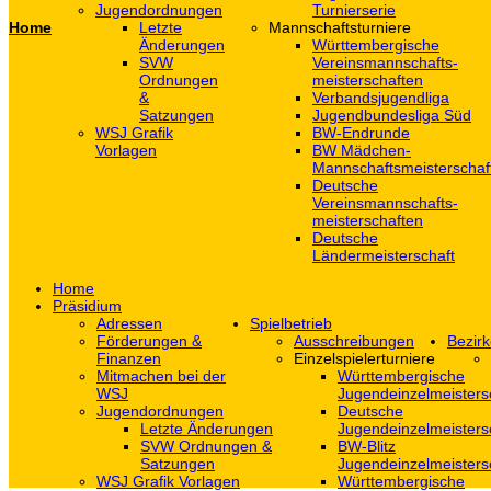
Jugendordnungen
Turnierserie
Home
Letzte
Mannschaftsturniere
Änderungen
Württembergische
SVW
Vereinsmannschafts-
Ordnungen
meisterschaften
&
Verbandsjugendliga
Satzungen
Jugendbundesliga Süd
WSJ Grafik
BW-Endrunde
Vorlagen
BW Mädchen-
Mannschaftsmeisterschaf
Deutsche
Vereinsmannschafts-
meisterschaften
Deutsche
Ländermeisterschaft
Home
Präsidium
Adressen
Spielbetrieb
Förderungen &
Ausschreibungen
Bezirk
Finanzen
Einzelspielerturniere
Mitmachen bei der
Württembergische
WSJ
Jugendeinzelmeisters
Jugendordnungen
Deutsche
Letzte Änderungen
Jugendeinzelmeisters
SVW Ordnungen &
BW-Blitz
Satzungen
Jugendeinzelmeisters
WSJ Grafik Vorlagen
Württembergische