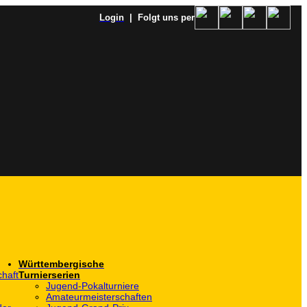
Login
| Folgt uns per
Württembergische
haft
Turnierserien
Jugend-Pokalturniere
Amateurmeisterschaften