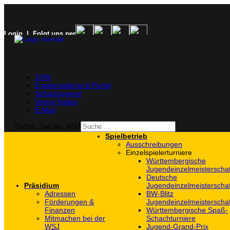
Login
| Folgt uns per
SVW
Ergebnisdienst & Portal
Schachjugend
Verein finden
E-Mail
Suche...bei der WSJ
Spielbetrieb
Ausschreibungen
Einzelspielerturniere
Württembergische
Jugendeinzelmeisterscha
Deutsche
Präsidium
Jugendeinzelmeisterscha
Adressen
BW-Blitz
Förderungen &
Jugendeinzelmeisterscha
Finanzen
Württembergische Spaß-
Mitmachen bei der
Schachturniere
WSJ
Jugend-Grand-Prix