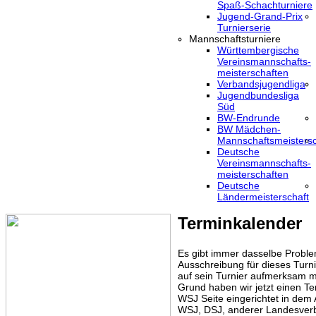
Spaß-Schachturniere
Jugend-Grand-Prix
Turnierserie
Mannschaftsturniere
Württembergische
Vereinsmannschafts-
meisterschaften
Verbandsjugendliga
Jugendbundesliga
Süd
BW-Endrunde
BW Mädchen-
Mannschaftsmeistersc
Deutsche
Vereinsmannschafts-
meisterschaften
Deutsche
Ländermeisterschaft
Terminkalender
Es gibt immer dasselbe Proble
Ausschreibung für dieses Turni
auf sein Turnier aufmerksam m
Grund haben wir jetzt einen Te
WSJ Seite eingerichtet in dem
WSJ, DSJ, anderer Landesver