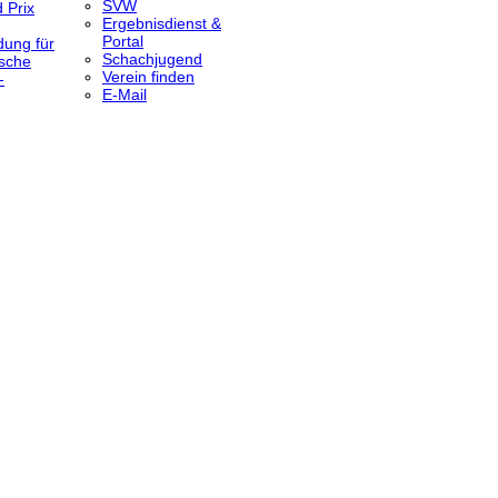
SVW
 Prix
Ergebnisdienst &
Portal
dung für
Schachjugend
sche
Verein finden
-
E-Mail