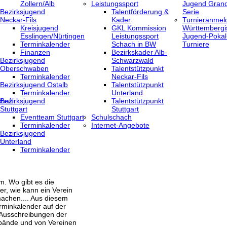
Zollern/Alb
Leistungssport
Jugend Grand
Bezirksjugend
Talentförderung &
Serie
Neckar-Fils
Kader
Turnieranmel
Kreisjugend
GKL Kommission
Württembergi
‎Esslingen/Nürtingen
Leistungssport
Jugend-Pokal
Terminkalender
Schach in BW
Turniere
Finanzen
Bezirkskader Alb-
Bezirksjugend
Schwarzwald
Oberschwaben
Talentstützpunkt
Terminkalender
Neckar-Fils
Bezirksjugend Ostalb
Talentstützpunkt
Terminkalender
Unterland
haft
Bezirksjugend
Talentstützpunkt
Stuttgart
Stuttgart
‎Eventteam Stuttgart
Schulschach
Terminkalender
Internet-Angebote
Bezirksjugend
Unterland
Terminkalender
m. Wo gibt es die
er, wie kann ein Verein
achen.... Aus diesem
rminkalender auf der
 Ausschreibungen der
bände und von Vereinen